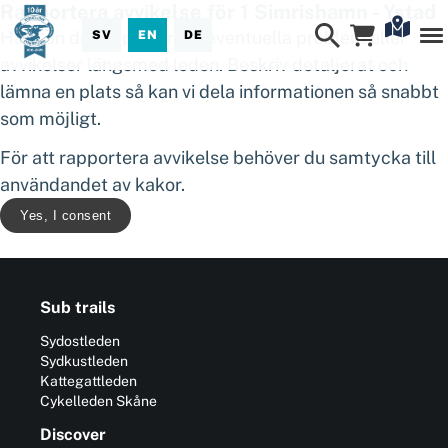
Rapportera avvikelse för 1 Simrishamn - Ystad
Här kan du rapportera in eventuella problem eller
SV
EN
DE
avvikelser längsmed leden. Beskriv detaljerat och
lämna en plats så kan vi dela informationen så snabbt
som möjligt.
För att rapportera avvikelse behöver du samtycka till
användandet av kakor.
Yes, I consent
Sub trails
Sydostleden
Sydkustleden
Kattegattleden
Cykelleden Skåne
Discover