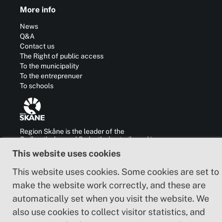
More info
News
Q&A
Contact us
The Right of public access
To the municipality
To the entreprenuer
To schools
Region Skåne is the leader of the
Sydkustleden and Sydostleden trails and is
also responsible for the development of
This website uses cookies
business, communication, culture and
cooperation with other regions in and outside
This website uses cookies. Some cookies are set to
Sweden.
make the website work correctly, and these are
automatically set when you visit the website. We
also use cookies to collect visitor statistics, and