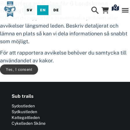
Rapportera avvikelse för 6 Landskrona -
Helsingborg
SV
EN
DE
Här kan du rapportera in eventuella problem eller
avvikelser längsmed leden. Beskriv detaljerat och
lämna en plats så kan vi dela informationen så snabbt
som möjligt.
För att rapportera avvikelse behöver du samtycka till
användandet av kakor.
Yes, I consent
Sub trails
Sydostleden
Sydkustleden
Kattegattleden
Cykelleden Skåne