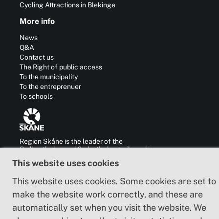
Cycling Attractions in Blekinge
More info
News
Q&A
Contact us
The Right of public access
To the municipality
To the entreprenuer
To schools
Region Skåne is the leader of the
Sydkustleden and Sydostleden trails and is
also responsible for the development of
This website uses cookies
business, communication, culture and
cooperation with other regions in and outside
This website uses cookies. Some cookies are set to
Sweden.
make the website work correctly, and these are
automatically set when you visit the website. We